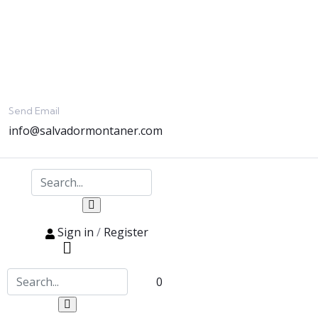
Send Email
info@salvadormontaner.com
Sign in
/
Register
0